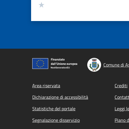
Valuta 1 stelle su 5
Comune di A
Footer menu
Area riservata
Crediti
Dichiarazione di accessibilità
Contatt
Statistiche del portale
Leggi l
Segnalazione disservizio
Piano d