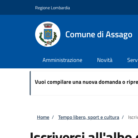
Salta al contenuto principale
Skip to footer content
Regione Lombardia
Comune di Assago
Amministrazione
Novità
Serv
Vuoi compilare una nuova domanda o ripre
Briciole di pane
Home
/
Tempo libero, sport e cultura
/
Iscr
Iscriversi all'alb