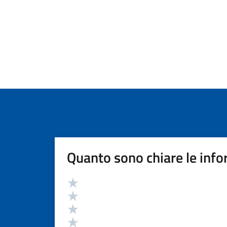
Quanto sono chiare le info
Valutazione
Valuta 5 stelle su 5
Valuta 4 stelle su 5
Valuta 3 stelle su 5
Valuta 2 stelle su 5