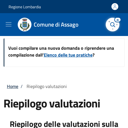
Salta al contenuto principale
Skip to footer content
Regione Lombardia
AI
Comune di Assago
Vuoi compilare una nuova domanda o riprendere una
compilazione dall’
Elenco delle tue pratiche
?
Briciole di pane
Home
/
Riepilogo valutazioni
Riepilogo valutazioni
Riepilogo delle valutazioni sulla