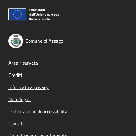
Comune di Assago
Footer menu
Area riservata
Crediti
Informativa privacy
Note legali
Dichiarazione di accessibilità
Contatti
Prenotazione appuntamento