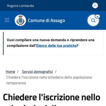
Salta al contenuto principale
Skip to footer content
Regione Lombardia
AI
Comune di Assago
Vuoi compilare una nuova domanda o riprendere una
compilazione dall’
Elenco delle tue pratiche
?
Briciole di pane
Home
/
Servizi demografici
/
Chiedere l'iscrizione nello schedario della popolazione
temporanea
Chiedere l'iscrizione nello