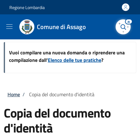
Salta al contenuto principale
Skip to footer content
Regione Lombardia
AI
Comune di Assago
Vuoi compilare una nuova domanda o riprendere una
compilazione dall’
Elenco delle tue pratiche
?
Briciole di pane
Home
/
Copia del documento d'identità
Copia del documento
d'identità