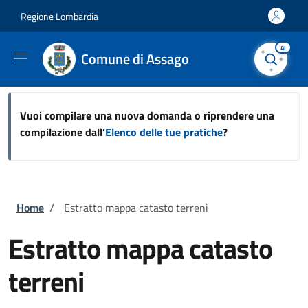
Salta al contenuto principale
Skip to footer content
Regione Lombardia
AI
Comune di Assago
Vuoi compilare una nuova domanda o riprendere una
compilazione dall’
Elenco delle tue pratiche
?
Briciole di pane
Home
/
Estratto mappa catasto terreni
Estratto mappa catasto
terreni