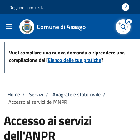
Salta al contenuto principale
Skip to footer content
Regione Lombardia
AI
Comune di Assago
Vuoi compilare una nuova domanda o riprendere una
compilazione dall’
Elenco delle tue pratiche
?
Briciole di pane
Home
/
Servizi
/
Anagrafe e stato civile
/
Accesso ai servizi dell'ANPR
Accesso ai servizi
dell'ANPR