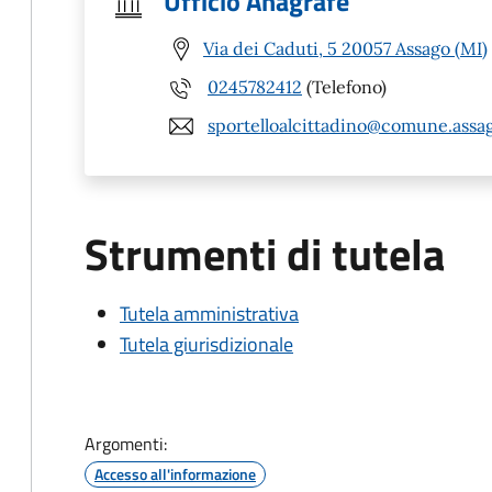
Ufficio Anagrafe
Via dei Caduti, 5 20057 Assago (MI)
0245782412
(Telefono)
sportelloalcittadino@comune.assag
Strumenti di tutela
Tutela amministrativa
Tutela giurisdizionale
Argomenti:
Accesso all'informazione