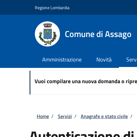
Salta al contenuto principale
Skip to footer content
Regione Lombardia
Comune di Assago
Amministrazione
Novità
Serv
Vuoi compilare una nuova domanda o ripre
Briciole di pane
Home
/
Servizi
/
Anagrafe e stato civile
/
Autenticazione di