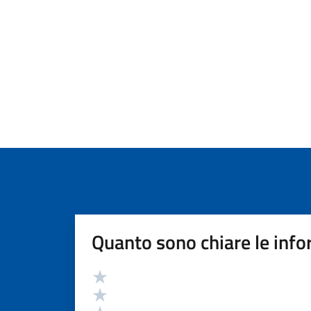
Quanto sono chiare le info
Valutazione
Valuta 5 stelle su 5
Valuta 4 stelle su 5
Valuta 3 stelle su 5