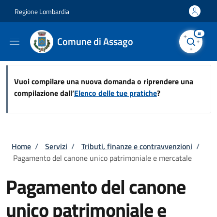
Salta al contenuto principale
Skip to footer content
Regione Lombardia
AI
Comune di Assago
Vuoi compilare una nuova domanda o riprendere una
compilazione dall’
Elenco delle tue pratiche
?
Briciole di pane
Home
/
Servizi
/
Tributi, finanze e contravvenzioni
/
Pagamento del canone unico patrimoniale e mercatale
Pagamento del canone
unico patrimoniale e