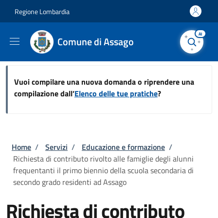
Salta al contenuto principale
Skip to footer content
Regione Lombardia
AI
Comune di Assago
Vuoi compilare una nuova domanda o riprendere una
compilazione dall’
Elenco delle tue pratiche
?
Briciole di pane
Home
/
Servizi
/
Educazione e formazione
/
Richiesta di contributo rivolto alle famiglie degli alunni
frequentanti il primo biennio della scuola secondaria di
secondo grado residenti ad Assago
Richiesta di contributo