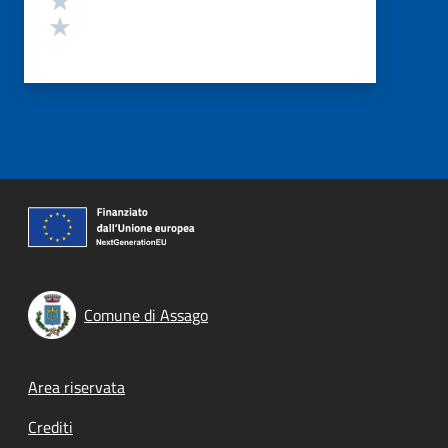
Valuta 1 stelle su 5
Comune di Assago
Footer menu
Area riservata
Crediti