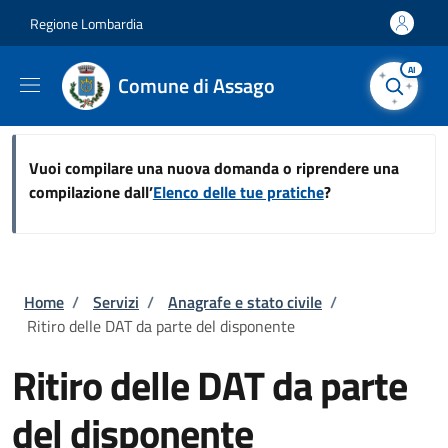
Salta al contenuto principale
Skip to footer content
Regione Lombardia
AI
Comune di Assago
Vuoi compilare una nuova domanda o riprendere una
compilazione dall’
Elenco delle tue pratiche
?
Briciole di pane
Home
/
Servizi
/
Anagrafe e stato civile
/
Ritiro delle DAT da parte del disponente
Ritiro delle DAT da parte
del disponente