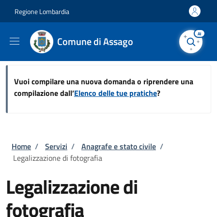
Salta al contenuto principale
Skip to footer content
Regione Lombardia
AI
Comune di Assago
Vuoi compilare una nuova domanda o riprendere una
compilazione dall’
Elenco delle tue pratiche
?
Briciole di pane
Home
/
Servizi
/
Anagrafe e stato civile
/
Legalizzazione di fotografia
Legalizzazione di
fotografia