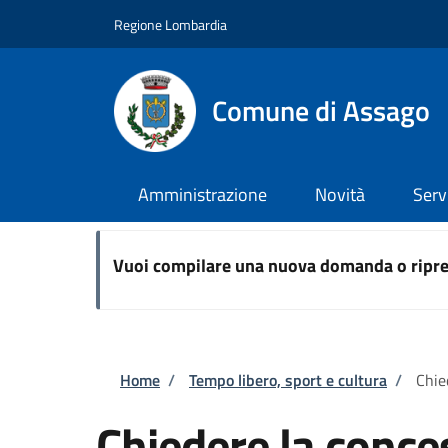
Salta al contenuto principale
Skip to footer content
Regione Lombardia
Comune di Assago
Amministrazione
Novità
Serv
Vuoi compilare una nuova domanda o ripre
Briciole di pane
Home
/
Tempo libero, sport e cultura
/
Chie
Chiedere la conce