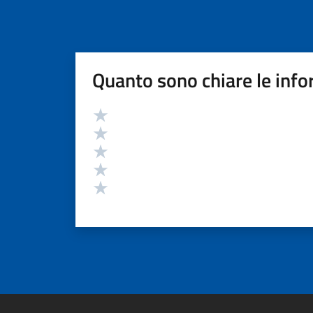
Quanto sono chiare le info
Valutazione
Valuta 5 stelle su 5
Valuta 4 stelle su 5
Valuta 3 stelle su 5
Valuta 2 stelle su 5
Valuta 1 stelle su 5