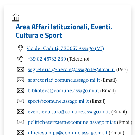
Area Affari Istituzionali, Eventi,
Cultura e Sport
Via dei Caduti, 7 20057 Assago (MI)
+39 02 45782 239
(Telefono)
segreteria.generale@assago.legalmail.it
(Pec)
segreteria@comune.assago.mi.it
(Email)
biblioteca@comune.assago.mi.it
(Email)
sport@comune.assago.mi.it
(Email)
eventiecultura@comune.assago.mi.it
(Email)
politicheterzaeta@comune.assago.mi.it
(Email)
ufficiostampa@comune.assago.mi.it
(Email)