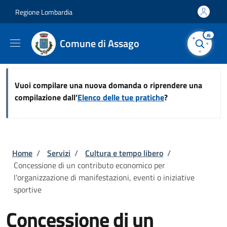
Salta al contenuto principale
Skip to footer content
Regione Lombardia
AI
Comune di Assago
Vuoi compilare una nuova domanda o riprendere una
compilazione dall’
Elenco delle tue pratiche
?
Briciole di pane
Home
/
Servizi
/
Cultura e tempo libero
/
Concessione di un contributo economico per
l'organizzazione di manifestazioni, eventi o iniziative
sportive
Concessione di un