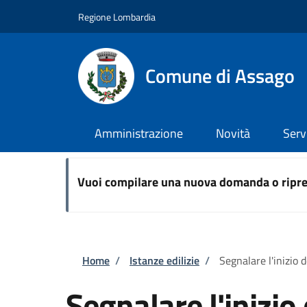
Salta al contenuto principale
Skip to footer content
Regione Lombardia
Comune di Assago
Amministrazione
Novità
Serv
Vuoi compilare una nuova domanda o ripre
Briciole di pane
Home
/
Istanze edilizie
/
Segnalare l'inizio d
Segnalare l'inizio 