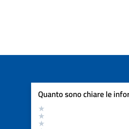
Quanto sono chiare le info
Valutazione
Valuta 5 stelle su 5
Valuta 4 stelle su 5
Valuta 3 stelle su 5