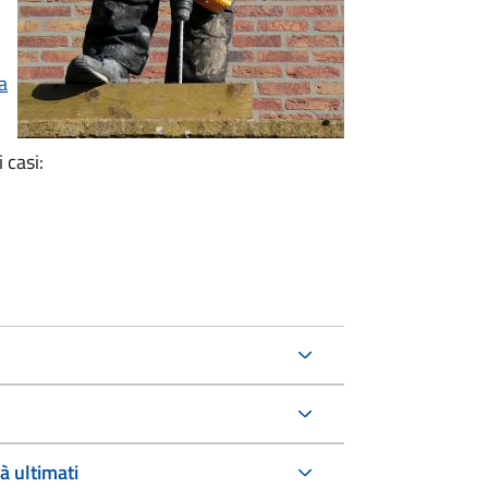
a
 casi:
à ultimati