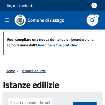
Salta al contenuto principale
Skip to footer content
Regione Lombardia
AI
Comune di Assago
Vuoi compilare una nuova domanda o riprendere una
compilazione dall’
Elenco delle tue pratiche
?
Briciole di pane
Home
/
Istanze edilizie
Istanze edilizie
Cerca i contenuti che nel