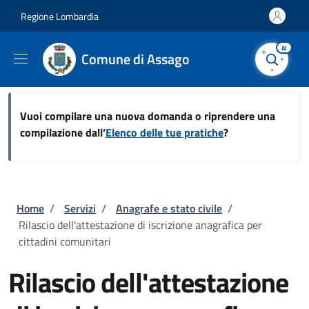
Salta al contenuto principale
Skip to footer content
Regione Lombardia
AI
Comune di Assago
Vuoi compilare una nuova domanda o riprendere una
compilazione dall’
Elenco delle tue pratiche
?
Briciole di pane
Home
/
Servizi
/
Anagrafe e stato civile
/
Rilascio dell'attestazione di iscrizione anagrafica per
cittadini comunitari
Rilascio dell'attestazione