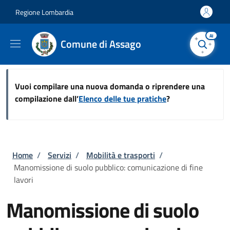
Salta al contenuto principale
Skip to footer content
Regione Lombardia
AI
Comune di Assago
Vuoi compilare una nuova domanda o riprendere una
compilazione dall’
Elenco delle tue pratiche
?
Briciole di pane
Home
/
Servizi
/
Mobilità e trasporti
/
Manomissione di suolo pubblico: comunicazione di fine
lavori
Manomissione di suolo