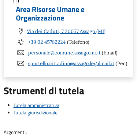
Area Risorse Umane e
Organizzazione
Via dei Caduti, 7 20057 Assago (MI)
+39 02 45782224
(Telefono)
personale@comune.assago.mi.it
(Email)
sportello.cittadino@assago.legalmail.it
(Pec)
Strumenti di tutela
Tutela amministrativa
Tutela giurisdizionale
Argomenti: