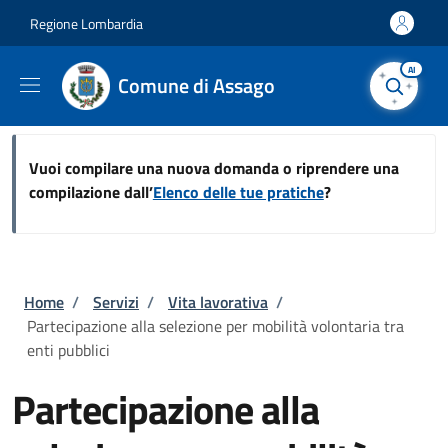
Salta al contenuto principale
Skip to footer content
Regione Lombardia
AI
Comune di Assago
Vuoi compilare una nuova domanda o riprendere una
compilazione dall’
Elenco delle tue pratiche
?
Briciole di pane
Home
/
Servizi
/
Vita lavorativa
/
Partecipazione alla selezione per mobilità volontaria tra
enti pubblici
Partecipazione alla