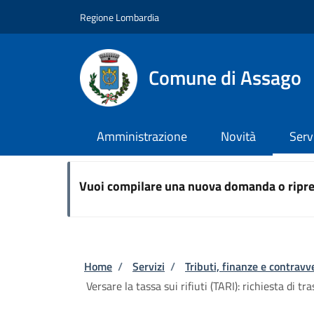
Salta al contenuto principale
Skip to footer content
Regione Lombardia
Comune di Assago
Amministrazione
Novità
Serv
Vuoi compilare una nuova domanda o ripre
Briciole di pane
Home
/
Servizi
/
Tributi, finanze e contravv
Versare la tassa sui rifiuti (TARI): richiesta di 