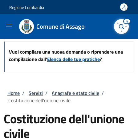
Salta al contenuto principale
Skip to footer content
Regione Lombardia
AI
Comune di Assago
Vuoi compilare una nuova domanda o riprendere una
compilazione dall’
Elenco delle tue pratiche
?
Briciole di pane
Home
/
Servizi
/
Anagrafe e stato civile
/
Costituzione dell'unione civile
Costituzione dell'unione
civile