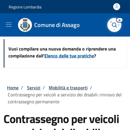
Salta al contenuto principale
Skip to footer content
Regione Lombardia
AI
Comune di Assago
Vuoi compilare una nuova domanda o riprendere una
compilazione dall’
Elenco delle tue pratiche
?
Briciole di pane
Home
/
Servizi
/
Mobilità e trasporti
/
Contrassegno per veicoli a servizio dei disabili: rinnovo del
contrassegno permanente
Contrassegno per veicoli