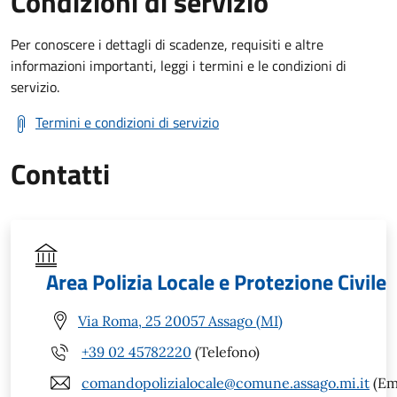
Condizioni di servizio
Per conoscere i dettagli di scadenze, requisiti e altre
informazioni importanti, leggi i termini e le condizioni di
servizio.
Termini e condizioni di servizio
Contatti
Area Polizia Locale e Protezione Civile
Via Roma, 25 20057 Assago (MI)
+39 02 45782220
(Telefono)
comandopolizialocale@comune.assago.mi.it
(Em