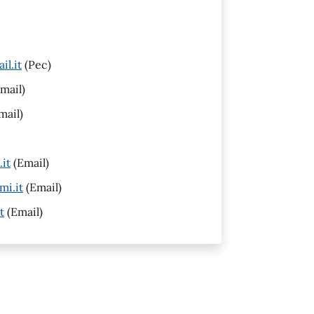
il.it
(Pec)
mail)
mail)
it
(Email)
mi.it
(Email)
t
(Email)