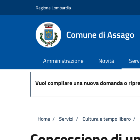
Salta al contenuto principale
Skip to footer content
Regione Lombardia
Comune di Assago
Amministrazione
Novità
Serv
Vuoi compilare una nuova domanda o ripre
Briciole di pane
Home
/
Servizi
/
Cultura e tempo libero
/
Concessione di un