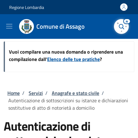
Salta al contenuto principale
Skip to footer content
Regione Lombardia
AI
Comune di Assago
Vuoi compilare una nuova domanda o riprendere una
compilazione dall’
Elenco delle tue pratiche
?
Briciole di pane
Home
/
Servizi
/
Anagrafe e stato civile
/
Autenticazione di sottoscrizioni su istanze e dichiarazioni
sostitutive di atto di notorietà a domicilio
Autenticazione di