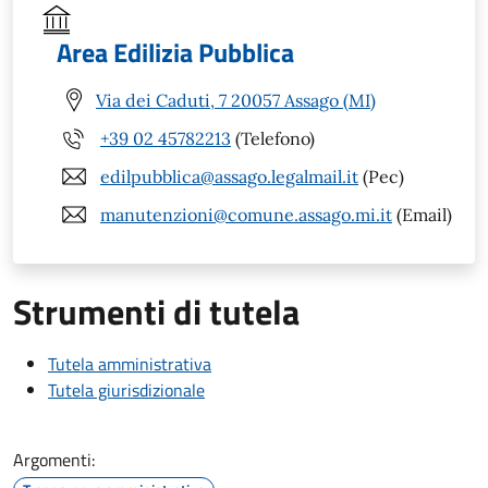
Area Edilizia Pubblica
Via dei Caduti, 7 20057 Assago (MI)
+39 02 45782213
(Telefono)
edilpubblica@assago.legalmail.it
(Pec)
manutenzioni@comune.assago.mi.it
(Email)
Strumenti di tutela
Tutela amministrativa
Tutela giurisdizionale
Argomenti: