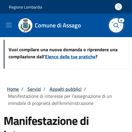
Salta al contenuto principale
Skip to footer content
Regione Lombardia
AI
Comune di Assago
Vuoi compilare una nuova domanda o riprendere una
compilazione dall’
Elenco delle tue pratiche
?
Briciole di pane
Home
/
Servizi
/
Appalti pubblici
/
Manifestazione di interesse per l'assegnazione di un
immobile di proprietà dell'Amministrazione
Manifestazione di