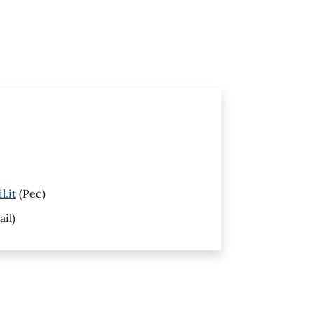
l.it
(Pec)
il)