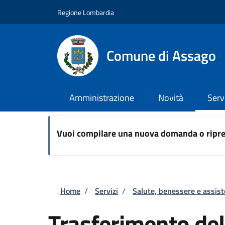
Salta al contenuto principale
Skip to footer content
Regione Lombardia
Comune di Assago
Amministrazione
Novità
Serv
Vuoi compilare una nuova domanda o ripre
Briciole di pane
Home
/
Servizi
/
Salute, benessere e assis
Trasferimento del