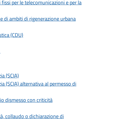
fissi per le telecomunicazioni e per la
e di ambiti di rigenerazione urbana
istica (CDU)
a
zia (SCIA)
izia (SCIA) alternativa al permesso di
io dismesso con criticità
à, collaudo o dichiarazione di