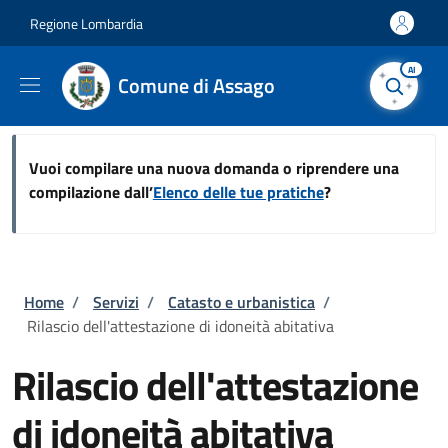
Salta al contenuto principale
Skip to footer content
Regione Lombardia
AI
Comune di Assago
Vuoi compilare una nuova domanda o riprendere una
compilazione dall’
Elenco delle tue pratiche
?
Briciole di pane
Home
/
Servizi
/
Catasto e urbanistica
/
Rilascio dell'attestazione di idoneità abitativa
Rilascio dell'attestazione
di idoneità abitativa